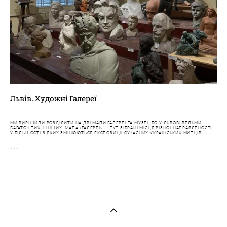
Львів. Х
удожні Галереї
МИ ВИРІШИЛИ РОЗДІЛИТИ НА ДВІ МАПИ ГАЛЕРЕЇ ТА МУЗЕЇ, БО У ЛЬВОВІ ВЕЛЬМИ
БАГАТО І ТИХ, І ІНШИХ. МАПА «ГАЛЕРЕЇ» — ТУТ ЗІБРАНІ МІСЦЯ РІЗНОЇ НАПРАВЛЕНОСТІ,
У БІЛЬШОСТІ З ЯКИХ ЗМІНЮЮТЬСЯ ЕКСПОЗИЦІЇ СУЧАСНИХ УКРАЇНСЬКИХ МИТЦІВ.
>>>