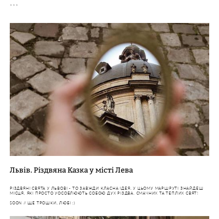
>>>
Львів. Різдвяна Казка у місті Лева
РІЗДВЯНІ СВЯТА У ЛЬВОВІ - ТО ЗАВЖДИ КЛАСНА ІДЕЯ. У ЦЬОМУ МАРШРУТІ ЗНАЙДЕШ
МІСЦЯ, ЯКІ ПРОСТО УОСОБЛЮЮТЬ СОБОЮ ДУХ РІЗДВА. СМАЧНИХ ТА ТЕПЛИХ СВЯТ!
SOON // ЩЕ ТРОШКИ, ЛЮБІ :)