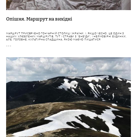
Опішня. Маршрут н
а вихідні
М
АРШРУТ ПРИСВЯЧЕНО ГОНЧАРНІЙ СТОЛИЦІ УКРАЇНИ. І, ЯКЩО ЧЕСНО, ЦЕ ОДИН З
НАШИХ УЛЮБЛЕНИХ МАРШРУТІВ, ТУТ І СТРАВИ З "ЕНЕЇДИ", І НЕЙМОВІРНІ БУДИНКИ,
АЛЕ, ГОЛОВНЕ, КУЛЬТУРНА СПАДЩИНА, ЯКОЮ МАЄМО ПИШАТИСЯ
>>>