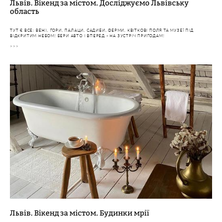
Львів. Вікенд за містом. Досліджуємо Львівську
область
ТУТ Є ВСЕ: ВЕЖІ, ГОРИ, ПАЛАЦИ, САДИБИ, ФЕРМИ, КВІТКОВІ ПОЛЯ ТА МУЗЕЇ ПІД
ВІДКРИТИМ НЕБОМ! БЕРИ АВТО І ВПЕРЕД - НА ЗУСТРІЧ ПРИГОДАМ!
>>>
Львів. Вікенд за містом. Будинки мрії