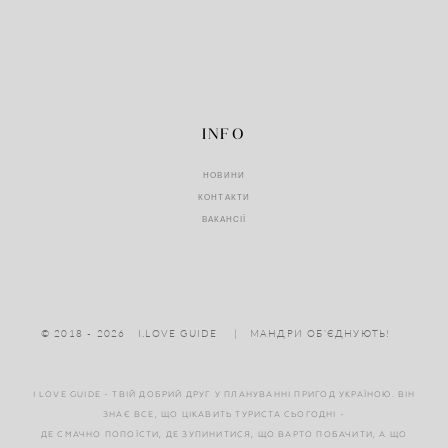
INFO
НОВИНИ
КОНТАКТ
И
ВАКАНС
ІЇ
© 2018 - 2026
I.LOVE GUIDE
|
МАНДРИ ОБ'ЄДНУЮТЬ!
I LOVE GUIDE - ТВІЙ ДОБРИЙ ДРУГ У ПЛАНУВАННІ ПРИГОД УКРАЇНОЮ.
ВІН
ЗНАЄ ВСЕ, ЩО ЦІКАВИТЬ ТУРИСТА СЬОГОДНІ -
ДЕ СМАЧНО ПОПОЇСТИ, ДЕ ЗУПИНИТИСЯ,
ЩО ВАРТО ПОБАЧИТИ, А ЩО