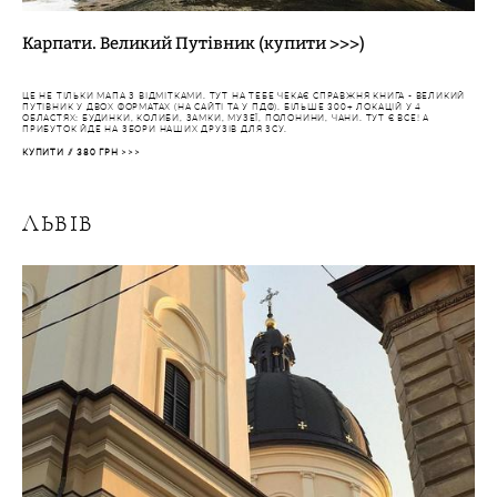
Карпати. В
еликий Путівник (купити >>>)
ЦЕ НЕ ТІЛЬКИ МАПА З ВІДМІТКАМИ. ТУТ НА ТЕБЕ ЧЕКАЄ СПРАВЖНЯ КНИГА - ВЕЛИКИЙ
ПУТІВНИК
У ДВОХ ФОРМАТАХ (НА САЙТІ ТА У ПДФ). БІЛЬШЕ 300+ ЛОКАЦІЙ У 4
ОБЛАСТЯХ: БУДИНКИ, КОЛИБИ, ЗАМКИ,
МУЗЕЇ, ПОЛОНИНИ, ЧАНИ. ТУТ Є ВСЕ! А
ПРИБУТОК ЙДЕ НА ЗБОРИ НАШИХ ДРУЗІВ ДЛЯ ЗСУ.
КУПИТИ // 380 ГРН
>>>
ЛЬВІВ