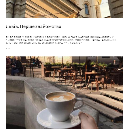
Львів. Перше знайомство
ТИ ВПЕРШЕ У МІСТІ І ХОЧЕШ ЗРОЗУМІТИ, ЩО Ж ТАКЕ МАГІЧНЕ ВСІ ЗНАХОДЯТЬ У
ЛЬВОВІ? ТУТ НА ТЕБЕ ЧЕКАЄ НАЙТУРИСТИЧНІШИЙ, МОЖЛИВО, НАЙБАНАЛЬНІШИЙ,
АЛЕ ПОВНИЙ ВРАЖЕНЬ ТА СМАКОТИ МАРШРУТ. ХОДІМО?
>>>