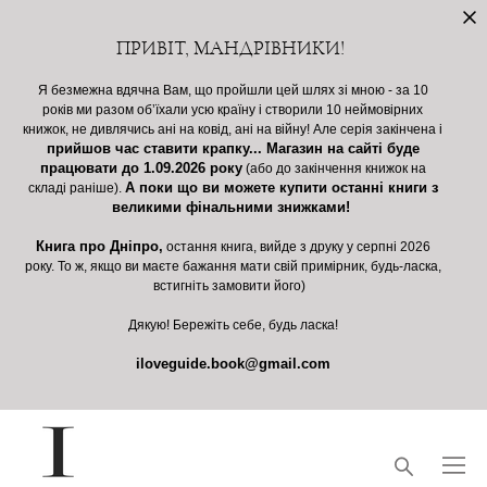
ПРИВІТ, МАНДРІВНИКИ!
Я безмежна вдячна Вам, що пройшли цей шлях зі мною - за 10
років ми разом обʼїхали усю країну і створили 10 неймовірних
книжок, не дивлячись ані на ковід, ані на війну! Але серія закінчена і
прийшов час ставити крапку... Магазин на сайті буде
працювати до 1.09.2026 року
(або до закінчення книжок на
А поки що ви можете купити останні книги з
складі раніше).
великими фінальними знижками!
Книга про Дніпро,
остання книга, вийде з друку у серпні 2026
року. То ж, якщо ви маєте бажання мати свій примірник, будь-ласка,
встигніть замовити його)
Дякую! Бережіть себе, будь ласка!
iloveguide.book@gmail.com