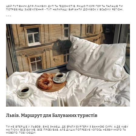
ЦЕЙ ПУТІВНИК ДЛЯ ЛІНИВИХ ДУП ТА ГЕДОНІСТІВ. ЯКЩО ПІСЛЯ ГОР ТА ПАЛАЦІВ ТИ
ПОТРЕБУЄШ ЗАЗЕМЛЕННЯ - ТУТ НАЙКРАЩІ ВАРІАНТИ ДОМІВОК У ВСЬОМУ РЕГІОНІ.
>>>
Львів. Маршрут для Балуваних туристів
ТИ НЕ ВПЕРШЕ У ЛЬВОВІ. ВЖЕ ЗНАЄШ, ДЕ БРАТИ БУРГЕРИ З ВАННОЮ СИРУ, А ДЕ КАВУ
НА ПІСКУ. ВСЕ БАЧИВ, ВСЕ ПРОБУВАВ, АЛЕ ДУША ПОТРЕБУЄ ЧОГОСЬ НЕЗВИЧНОГО ТА
НОВОГО. ТОБІ СЮДИ!