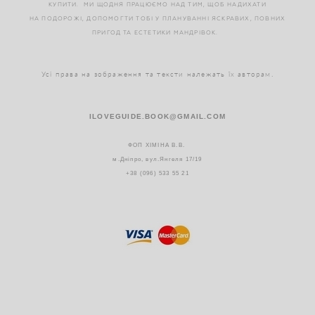
КУПИТИ.
МИ ЩОДНЯ ПРАЦЮЄМО НАД ТИМ, ЩОБ НАДИХАТИ
НА ПОДОРОЖІ,
ДОПОМОГТИ ТОБІ У ПЛАНУВАННІ ЯСКРАВИХ, ПОВНИХ
ПРИГОД
ТА ЕСТЕТИКИ МАНДРІВОК.
Усі права на зображення та тексти належать їх авторам.
ILOVEGUIDE.BOOK@GMAIL.COM
ФОП ХІМІНА В.В.
м.Дніпро, вул.Янгеля 17/19
+38 (096) 533 55 21
+